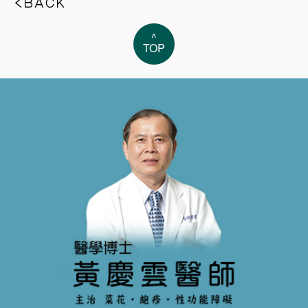
^
TOP